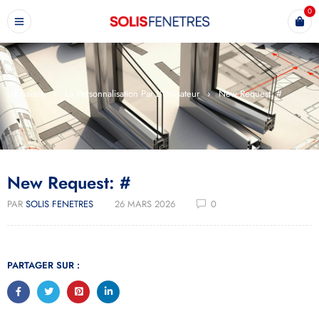
0
La maison
›
La Personnalisation Par L'Utilisateur
›
New Request: #
New Request: #
PAR
SOLIS FENETRES
26 MARS 2026
0
PARTAGER SUR :