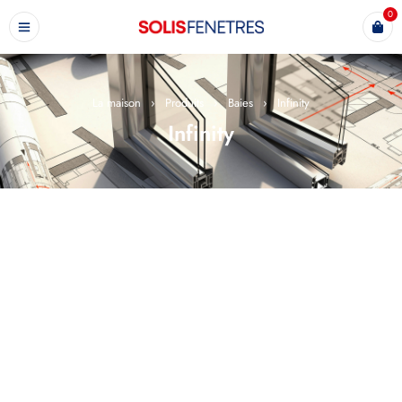
0
La maison
›
Produits
›
Baies
›
Infinity
Infinity