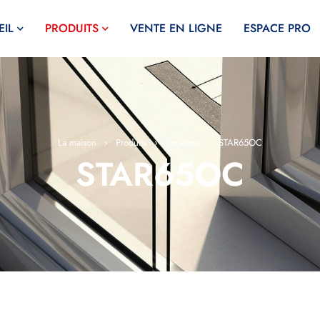
IL
PRODUITS
VENTE EN LIGNE
ESPACE PRO
La maison
›
Produits
›
Fenêtres
›
STAR65OC
STAR65OC