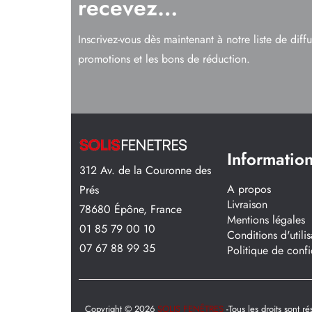
recevez…
Inscrivez-vous dès maintenant à notre liste de diff
promotions et les bons de réduction.
Informatio
312 Av. de la Couronne des
A propos
Prés
Livraison
78680 Épône, France
Mentions légales
01 85 79 00 10
Conditions d'utilis
07 67 88 99 35
Politique de confi
Copyright © 2026
SOLIS FENÊTRES
-Tous les droits sont ré