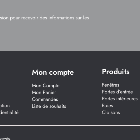
usion pour recevoir des informations sur les
n
Produits
Mon compte
Fenêtres
Mon Compte
Portes d’entrée
Mon Panier
Portes intérieures
Commandes
ation
Baies
Liste de souhaits
dentialité
Cloisons
servés.