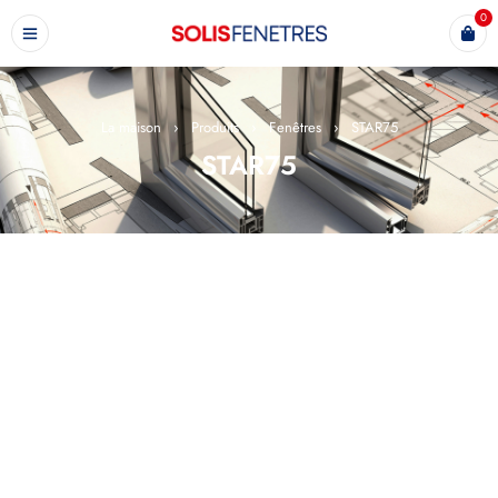
0
La maison
›
Produits
›
Fenêtres
›
STAR75
STAR75