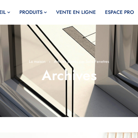
IL
PRODUITS
VENTE EN LIGNE
ESPACE PRO
La maison
›
Articles postés par Solis Fenetres
Archives