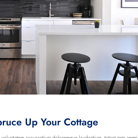
pruce Up Your Cottage
 sit voluptatem accusantium doloremque laudantium, totam rem aper