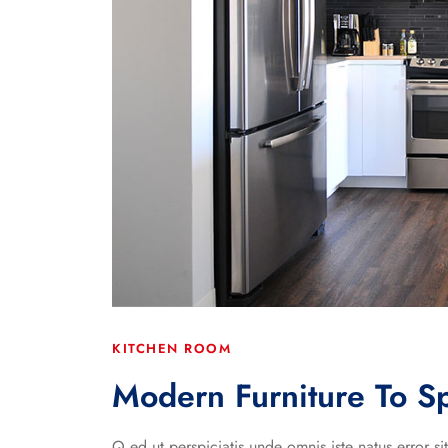
KITCHEN ROOM
Modern Furniture To S
Q ed ut perspiciatis unde omnis iste natus error