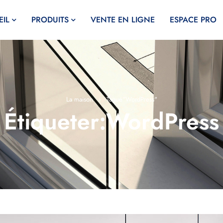
IL
PRODUITS
VENTE EN LIGNE
ESPACE PRO
La maison
›
Tagué"WordPress"
Étiqueter:WordPress