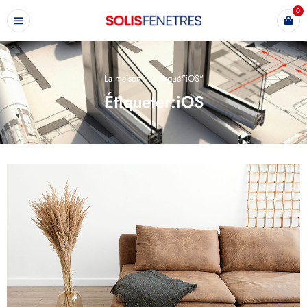
0
La maison
›
Tagué"iOS"
Étiqueter:iOS