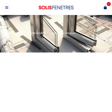
0
Accueil
›
PVC
›
Porte-fenêtre 1 ouvrant sur mesure